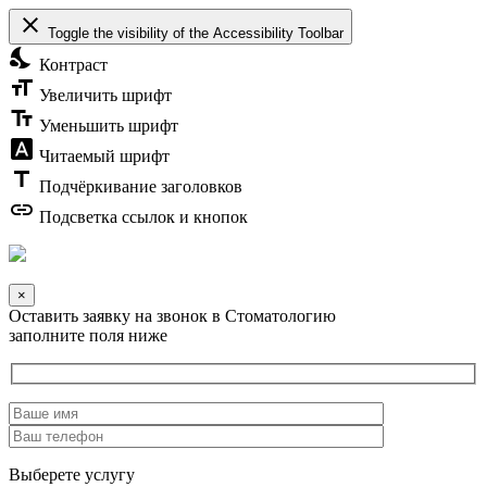
close
Toggle the visibility of the Accessibility Toolbar
nights_stay
Контраст
format_size
Увеличить шрифт
text_fields
Уменьшить шрифт
font_download
Читаемый шрифт
title
Подчёркивание заголовков
link
Подсветка ссылок и кнопок
×
Оставить заявку на звонок в Стоматологию
заполните поля ниже
Выберете услугу