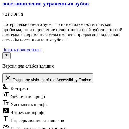
восстановления утраченных зубов
24.07.2026
Потеря даже одного зуба — это не только эстетическая
проблема, но и нарушение целостности всей зубочелюстной
системы. Современная стоматология предлагает надежные
способы восстановления зубов. 1.
Читать полностью »
Версия для слабовидящих
close
Toggle the visibility of the Accessibility Toolbar
nights_stay
Контраст
format_size
Увеличить шрифт
text_fields
Уменьшить шрифт
font_download
Читаемый шрифт
title
Подчёркивание заголовков
link
Подсветка ссылок и кнопок